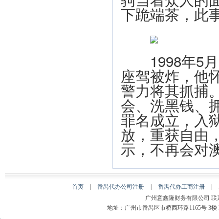
下跪端茶，此
1998年5
座驾被炸，他
警力将其抓捕。
会、洗黑钱、
罪名成立，入狱
放，重获自由
示，不再会对
首页
|
番禺代办公司注册
|
番禺代办工商注册
|
广州意鑫隆财务有限公司 联系人：
地址：广州市番禺区市桥西环路1165号 3楼 B00