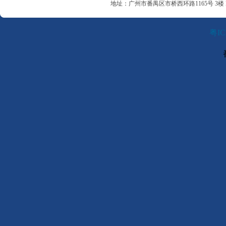
地址：广州市番禺区市桥西环路1165号 3楼 B00
粤IC